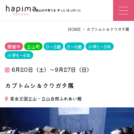
HOME
カブトムシ＆クワガタ展
開催中
立山町
0〜2歳
3〜6歳
小学1〜3年
小学4〜6年
6月20日（土）～9月27日（日）
カブトムシ＆クワガタ展
昆虫王国立山・立山自然ふれあい館