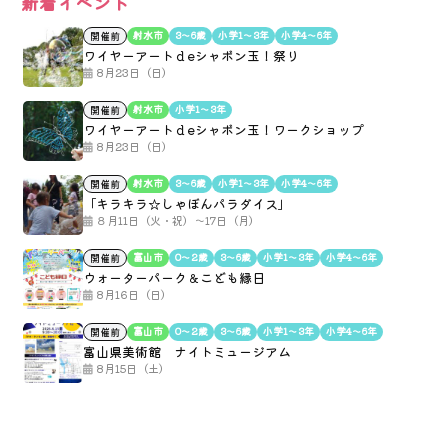
新着イベント
射水市
3〜6歳
小学1〜3年
小学4〜6年
開催前
ワイヤーアートｄeシャボン玉！祭り
8月23日（日）
射水市
小学1〜3年
開催前
ワイヤーアートｄeシャボン玉！ワークショップ
8月23日（日）
射水市
3〜6歳
小学1〜3年
小学4〜6年
開催前
「キラキラ☆しゃぼんパラダイス」
８月11日（火・祝）～17日（月）
富山市
0〜2歳
3〜6歳
小学1〜3年
小学4〜6年
開催前
ウォーターパーク＆こども縁日
8月16日（日）
富山市
0〜2歳
3〜6歳
小学1〜3年
小学4〜6年
開催前
富山県美術館 ナイトミュージアム
8月15日（土）