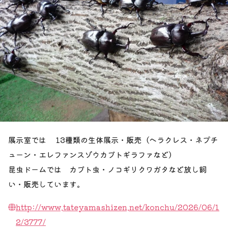
展示室では 13種類の生体展示・販売（ヘラクレス・ネプチ
ューン・エレファンスゾウカブトギラファなど）
昆虫ドームでは カブト虫・ノコギリクワガタなど放し飼
い・販売しています。
http://www.tateyamashizen.net/konchu/2026/06/1
2/3777/