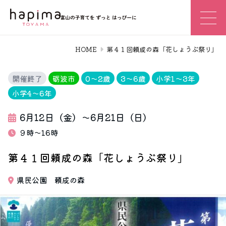
HOME
第４１回頼成の森「花しょうぶ祭り」
開催終了
砺波市
0〜2歳
3〜6歳
小学1〜3年
小学4〜6年
6月12日（金）～6月21日（日）
９時～16時
第４１回頼成の森「花しょうぶ祭り」
県民公園 頼成の森