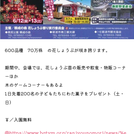
600品種 70万株 の花しょうぶが咲き誇ります。
期間中、会場では、花しょうぶ苗の販売や飲食・物販コーナ
ーほか
木のゲームコーナーもあるよ
1日先着200名の子どもたちにわた菓子をプレゼント（土・
日）
￥／入園無料
https://www.bgtym.org/ranjyounomori/news/%e