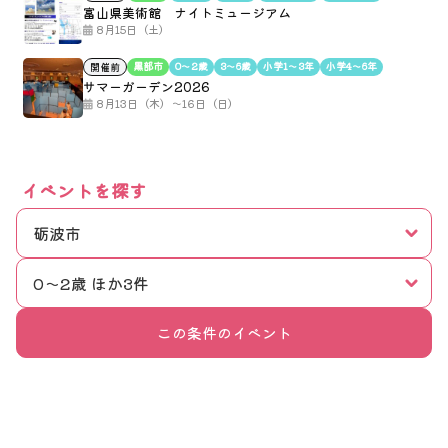
富山県美術館 ナイトミュージアム
8月15日（土）
黒部市
0〜2歳
3〜6歳
小学1〜3年
小学4〜6年
開催前
サマーガーデン2026
8月13日（木）～16日（日）
イベントを探す
砺波市
0〜2歳 ほか3件
この条件のイベント