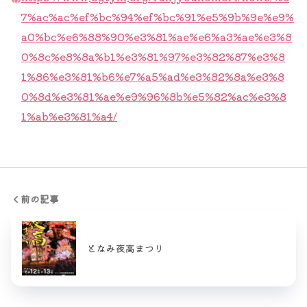
7%ac%ac%ef%bc%94%ef%bc%91%e5%9b%9e%e9%
a0%bc%e6%88%90%e3%81%ae%e6%a3%ae%e3%8
0%8c%e8%8a%b1%e3%81%97%e3%82%87%e3%8
1%86%e3%81%b6%e7%a5%ad%e3%82%8a%e3%8
0%8d%e3%81%ae%e9%96%8b%e5%82%ac%e3%8
1%ab%e3%81%a4/
前の記事
となみ夜高まつり