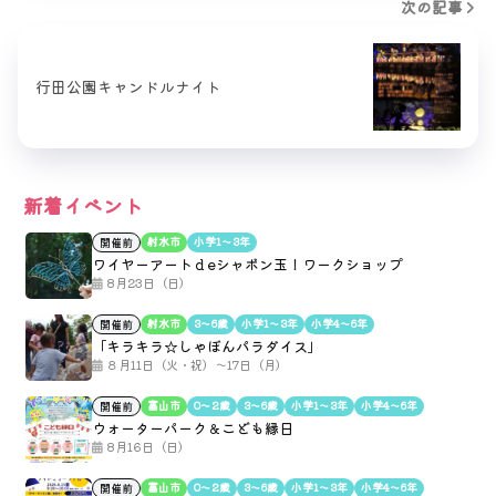
次の記事
行田公園キャンドルナイト
新着イベント
射水市
小学1〜3年
開催前
ワイヤーアートｄeシャボン玉！ワークショップ
8月23日（日）
射水市
3〜6歳
小学1〜3年
小学4〜6年
開催前
「キラキラ☆しゃぼんパラダイス」
８月11日（火・祝）～17日（月）
富山市
0〜2歳
3〜6歳
小学1〜3年
小学4〜6年
開催前
ウォーターパーク＆こども縁日
8月16日（日）
富山市
0〜2歳
3〜6歳
小学1〜3年
小学4〜6年
開催前