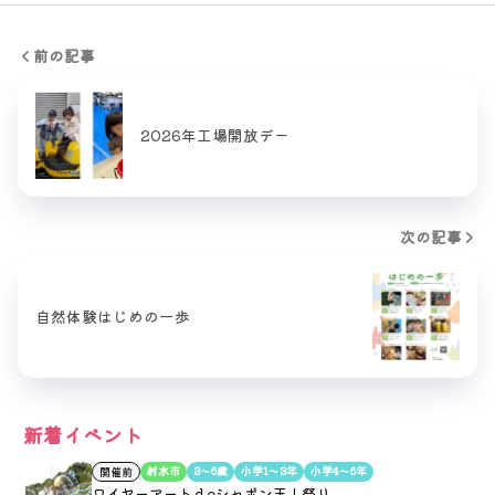
前の記事
2026年工場開放デー
次の記事
自然体験はじめの一歩
新着イベント
射水市
3〜6歳
小学1〜3年
小学4〜6年
開催前
ワイヤーアートｄeシャボン玉！祭り