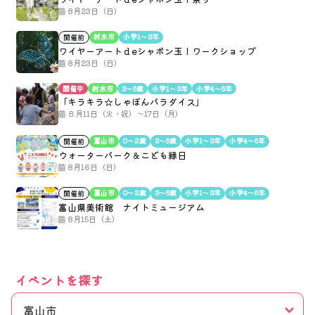
8月23日（日）
射水市
小学1〜3年
開催前
ワイヤーアートｄeシャボン玉！ワークショップ
8月23日（日）
開催中
射水市
3〜6歳
小学1〜3年
小学4〜6年
「キラキラ☆しゃぼんパラダイス」
８月11日（火・祝）～17日（月）
富山市
0〜2歳
3〜6歳
小学1〜3年
小学4〜6年
開催前
ウォーターパーク＆こども縁日
8月16日（日）
富山市
0〜2歳
3〜6歳
小学1〜3年
小学4〜6年
開催前
富山県美術館 ナイトミュージアム
8月15日（土）
イベントを探す
富山市