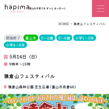
HOME
猿倉山フェスティバル
開催終了
富山市
0〜2歳
3〜6歳
小学1〜3年
小学4〜6年
5月24日（日）
9時半～15時
猿倉山フェスティバル
猿倉山森林公園 芝生広場 (富山市舟倉46)